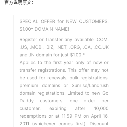
官方说明原文：
SPECIAL OFFER for NEW CUSTOMERS!
$1.00* DOMAIN NAME!
Register or transfer any available .COM,
.US, .MOBI, .BIZ, .NET, .ORG, .CA, .CO.UK
and .IN domain for just $1.00!*
Applies to the first year only of new or
transfer registrations. This offer may not
be used for renewals, bulk registrations,
premium domains or Sunrise/Landrush
domain registrations. Limited to new Go
Daddy customers, one order per
customer, expiring after 10,000
redemptions or at 11:59 PM on April 16,
2011 (whichever comes first). Discount