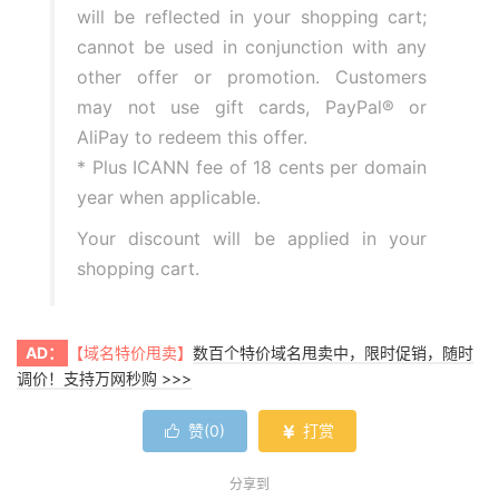
will be reflected in your shopping cart;
cannot be used in conjunction with any
other offer or promotion. Customers
may not use gift cards, PayPal® or
AliPay to redeem this offer.
* Plus ICANN fee of 18 cents per domain
year when applicable.
Your discount will be applied in your
shopping cart.
AD：
【域名特价甩卖】
数百个特价域名甩卖中，限时促销，随时
调价！支持万网秒购 >>>
赞(
0
)
打赏


分享到