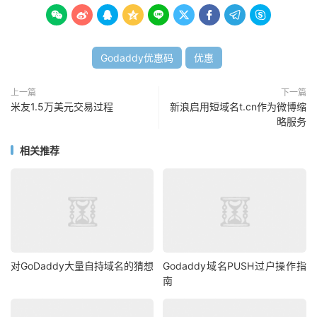









Godaddy优惠码
优惠
上一篇
下一篇
米友1.5万美元交易过程
新浪启用短域名t.cn作为微博缩
略服务
相关推荐
对GoDaddy大量自持域名的猜想
Godaddy域名PUSH过户操作指
南