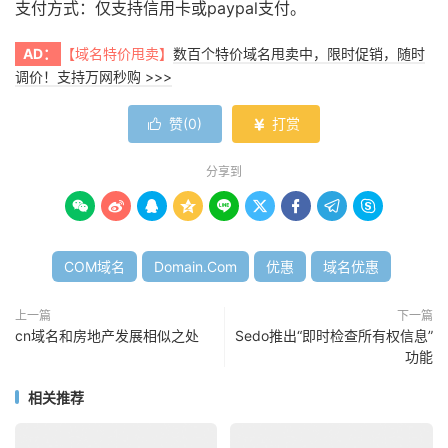
支付方式：仅支持信用卡或paypal支付。
AD：
【域名特价甩卖】
数百个特价域名甩卖中，限时促销，随时
调价！支持万网秒购 >>>
赞(
0
)
打赏


分享到









COM域名
Domain.Com
优惠
域名优惠
上一篇
下一篇
cn域名和房地产发展相似之处
Sedo推出“即时检查所有权信息”
功能
相关推荐