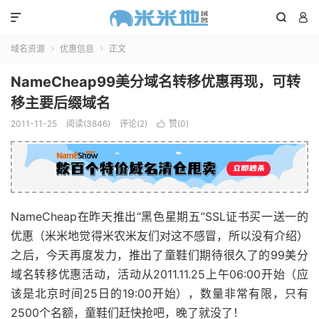



域名资源
优惠信息
正文


NameCheap99美分域名转移优惠再现，可转
移主要后缀域名
2011-11-25
阅读(3846)
评论(2)
赞(
0
)

NameCheap在昨天推出“黑色星期五”SSL证书买一送一的
优惠（米米地觉得米农米友们对这不感冒，所以没有介绍）
之后，今天再度发力，推出了童鞋们期待很久了的99美分
域名转移优惠活动，活动从2011.11.25上午06:00开始（应
该是北京时间25日的19:00开始），数量非常有限，只有
2500个名额，童鞋们赶快抢吧，晚了就没了！