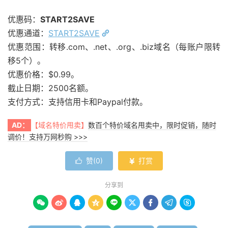
优惠码：
START2SAVE
优惠通道：
START2SAVE
优惠范围：转移.com、.net、.org、.biz域名（每账户限转
移5个）。
优惠价格：$0.99。
截止日期：2500名额。
支付方式：支持信用卡和Paypal付款。
AD：
【域名特价甩卖】
数百个特价域名甩卖中，限时促销，随时
调价！支持万网秒购 >>>
赞(
0
)
打赏


分享到








