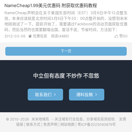
NameCheap1.99美元优惠码 附获取优惠码教程
NameCheap声明会在关于美国东部时间（EST）3月6日中午12点整生
效，本来应该就是北京时间3月6日下午20：00点整开始的，没想到米米
地刚刚试了一下，提前开始了，需要通过Fackbook的活动页面获取优惠
码，然后当然的也需要翻墙出国，废话不说，节省时间，方法如下：
2012-03-06
优惠信息
阅读(4885)
赞(
0
)


下一页
中立但有态度 不炒作 不忽悠
联系我们
爆料投稿


© 2010-2026
米米地域名
- 关注域名行业信息，分享域名投资经验.
友情
链接
|
联系方式
|
免责声明
|
网站地图
|
粤ICP备2023093876号