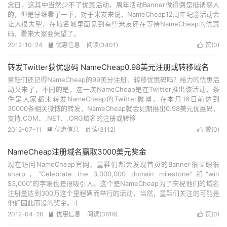
念日，这其中当然少不了优惠活动，周年活动Banner做得倒是挺诱惑人
的，但是仔细看了一下，对于米友来说，NameCheap12周年纪念活动会
让人很失望，在域名城里面见到有些米友还在等待NameCheap的优惠
码，看来大家要失望了。
2012-10-24
优惠信息
阅读(3401)
赞(
0
)


转发Twitter获优惠码 NameCheap0.98美元注册或转移域名
童鞋们还记得NameCheap的99美分注册、转移优惠码吗？给力的优惠活
动又来了，不同的是，这一次NameCheap是在Twitter推出该活动，条
件是大家都来转发NameCheap的Twitter微博，在本月16日前达到
30000条相关微博的转发，NameCheap就会如期推出0.98美元优惠码，
支持.COM、.NET、.ORG域名的注册或转移
2012-07-11
优惠信息
阅读(3112)
赞(
0
)


NameCheap注册域名赢取3000美元奖金
现在访问NameCheap官网，童鞋们都会发现首页的Banner很显眼很
sharp，“Celebrate the 3,000,000 domain milestone”和“win
$3,000”的字眼也是很吸引人。这个是NameCheap为了庆祝他们的域名
注册量达到300万这个里程碑而举行的活动，当然，童鞋们关注的可能是
他们因此而设的奖金。:)
2012-04-26
优惠信息
阅读(3619)
赞(
0
)

