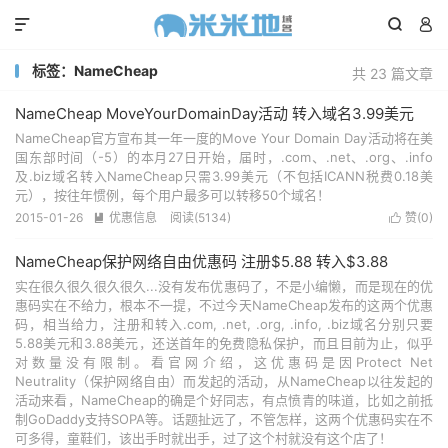



标签：NameCheap
共 23 篇文章
NameCheap MoveYourDomainDay活动 转入域名3.99美元
NameCheap官方宣布其一年一度的Move Your Domain Day活动将在美
国东部时间（-5）的本月27日开始，届时，.com、.net、.org、.info
及.biz域名转入NameCheap只需3.99美元（不包括ICANN税费0.18美
元），按往年惯例，每个用户最多可以转移50个域名！
2015-01-26
优惠信息
阅读(5134)
赞(
0
)


NameCheap保护网络自由优惠码 注册$5.88 转入$3.88
实在很久很久很久很久...没有发布优惠码了，不是小编懒，而是现在的优
惠码实在不给力，根本不一提，不过今天NameCheap发布的这两个优惠
码，相当给力，注册和转入.com, .net, .org, .info, .biz域名分别只要
5.88美元和3.88美元，还送首年的免费隐私保护，而且目前为止，似乎
对数量没有限制。看官网介绍，这优惠码是因Protect Net
Neutrality（保护网络自由）而发起的活动，从NameCheap以往发起的
活动来看，NameCheap的确是个好同志，有点愤青的味道，比如之前抵
制GoDaddy支持SOPA等。话题扯远了，不管怎样，这两个优惠码实在不
可多得，童鞋们，该出手时就出手，过了这个村就没有这个店了！