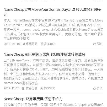
NameCheap宣布MoveYourDomainDay活动 转入域名3.99美
元
昨天，NameCheap在其中官方博客宣布了NameCheap第二年度Move
Your Domain Day活动，活动在美国东部时间（-5）的本月22日开始，
在这一天里，.com、.net、.org、.info及.biz域名转入NameCheap只需
3.99美元（不包括ICANN税费0.18美元），更给力的是，每个用户最多
可以转移50个域名！
2013-01-16
优惠信息
阅读(4480)
赞(
1
)


NameCheap黑色星期五优惠 $0.98注册或转移域名
上个月NameCheap 12周年庆典，但是优惠却很不给力，没到黑色星期
五优惠却很诱惑人，以前那个视Godaddy为粪土的NameCheap又回来
了：新注册和转移.COM、.NET、.ORG后缀域名仅需0.98美元，一人限
制一个，注册和转移的名额各2000个，估计到时大家又得一拥而上了，
想到NameCheap推出给力优惠时被挤爆的情形，就有点怕，不知道这次
NameCheap能不能改善。
2012-11-23
优惠信息
阅读(3377)
赞(
0
)


NameCheap 12周年庆典 优惠不给力
2012年10月24日的今天，是国外知名注册商NameCheap创立12周年纪