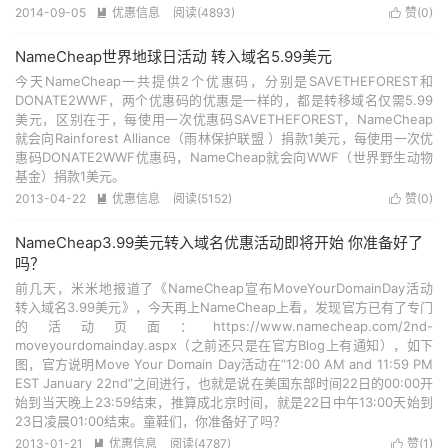
2014-09-05
优惠信息
阅读(4893)
赞(
0
)


NameCheap世界地球日活动 转入域名5.99美元
今天NameCheap一共提供2个优惠码，分别是SAVETHEFOREST和
DONATE2WWF，两个优惠码的优惠是一样的，都是转移域名仅需5.99
美元，区别在于，每使用一次优惠码SAVETHEFOREST，NameCheap
就会向Rainforest Alliance（雨林保护联盟 ）捐款1美元，每使用一次优
惠码DONATE2WWF优惠码，NameCheap就会向WWF（世界野生动物
基金）捐款1美元。
2013-04-22
优惠信息
阅读(5152)
赞(
0
)


NameCheap3.99美元转入域名优惠活动即将开始 你准备好了
吗？
前几天，米米地报道了《NameCheap宣布MoveYourDomainDay活动
转入域名3.99美元》，今天再上NameCheap上看，发现官方已有了专门
的活动页面：https://www.namecheap.com/2nd-
moveyourdomainday.aspx（之前还只是在官方Blog上有通知），如下
图，官方说明Move Your Domain Day活动在“12:00 AM and 11:59 PM
EST January 22nd”之间进行，也就是说在美国东部时间22日的00:00开
始到当天晚上23:59结束，推算成北京时间，就是22日中午13:00天始到
23日凌晨01:00结束。童鞋们，你准备好了吗？
2013-01-21
优惠信息
阅读(4787)
赞(
1
)

