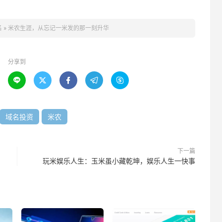
名
»
米农生涯，从忘记一米发的那一刻升华
分享到





域名投资
米农
下一篇
玩米娱乐人生：玉米虽小藏乾坤，娱乐人生一快事