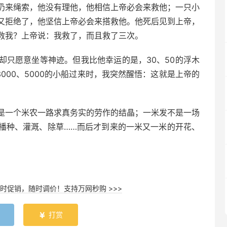
扔来绳索，他没有理他，他相信上帝必会来救他；一只小
又拒绝了，他坚信上帝必会来搭救他。他死后见到上帝，
救我？上帝说：我救了，而且救了三次。
却只愿意坐等神迹。但我比他幸运的是，30、50的浮木
3000、5000的小船过来时，我突然醒悟：这就是上帝的
是一个米农一路求真务实的劳作的结晶；一米发不是一场
播种、灌溉、除草……而后才到来的一米又一米的开花、
时促销，随时调价！支持万网秒购 >>>
打赏
