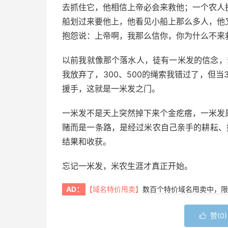
去抓住它，他相信上帝必会来救他；一个农人
船划过来要他上，他看见小船上那么多人，他
抱怨说：上帝啊，我那么信你，你为什么不来
以前我就像那个落水人，徒有一米发的信念，
我放弃了，300、500的绳索我错过了，但当
援手，这就是一米发之门。
一米发不是天上突然掉下来个金疙瘩，一米发
赌而是一条路，是经过米农自己亲手的耕耘、
结果和收获。
忘记一米发，米农生涯才真正开始。
AD：
【域名特价甩卖】
数百个特价域名甩卖中，限
赞(
0
)
