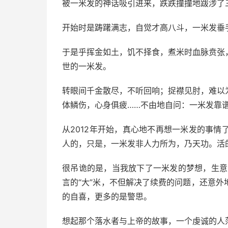
被一米发的神话吸引进来，跌跌撞撞地跋涉了
开始时是踌躇满志，自觉才高八斗，一米发垂
于是乎挥金如土，饥不择食，煮米时血脉贲张
世的一米发。
转眼间千金散尽，不听回响；捉襟见肘，难以
体鳞伤，心身俱疲……不由地自问：一米发靠
从2012年开始，真心地不再想一米发的事
人的，只是，一米发非人力所为，乃天功。活
很吊诡的是，当我放下了一米发的梦想，生意
言的“大”米，不但解决了续费的问题，还意
的自喜，更多的是警思。
想起那个落水者与上帝的故事，一个虔诚的人