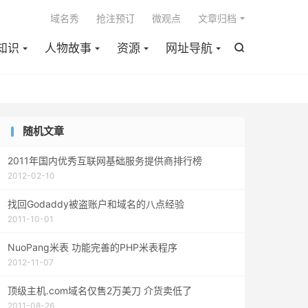

域名秀
抢注预订
微观点
文章归档
知识
人物故事
资源
网址导航

随机文章
2011年国内优秀互联网基础服务提供商排行榜
2012-02-10
找回Godaddy被盗账户和域名的八点经验
2011-10-01
NuoPang米表 功能完善的PHP米表程序
2012-11-07
顶级主机.com域名仅售2万美刀 介货卖低了
2011-08-26