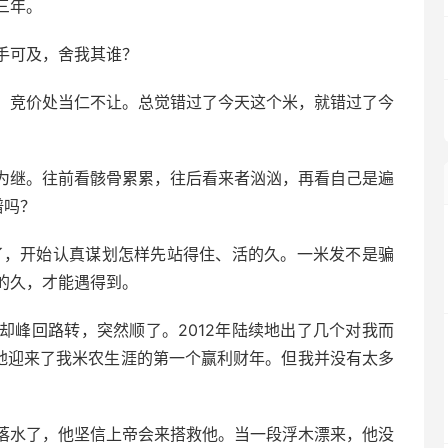
三年。
手可及，舍我其谁？
，竞价处当仁不让。总觉错过了今天这个米，就错过了今
为继。往前看骸骨累累，往后看来者汹汹，再看自己是遍
谱吗？
情了，开始认真谋划怎样先站得住、活的久。一米发不是骗
的久，才能遇得到。
却峰回路转，突然顺了。2012年陆续地出了几个对我而
外地迎来了我米农生涯的第一个赢利财年。但我并没有太多
落水了，他坚信上帝会来搭救他。当一段浮木漂来，他没