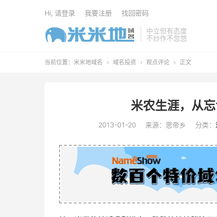
Hi, 请登录
我要注册
找回密码
中立但有态度
不炒作不忽悠
当前位置：
米米地域名
域名投资
观点评论
正文



米农生涯，从忘
2013-01-20
来源：思帝乡
分类：