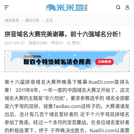



域名投资
理论分析
正文


拼音域名大赛完美谢幕，前十六强域名分析！
2011-06-27
阅读(3399)
评论(0)
赞(
0
)

第十六届拼音域名大赛昨晚落下帷幕:KuaiDi.com拨得头
筹！ 2011年6年，一年一度的中国域名大赛又开始了，这次
域名大赛的主题是“非六勿扰”，要求参赛选手的 域名全部都
是六字母的双拼，就像TaoBao.com这样子的。大赛邀请发
出后，总计有几百个域名爱好者的 近千个六字母双拼域名
参加了角逐。经过一个多月的坚苦鏖战，在各位域名爱好者
的积极投票下，终于 于昨晚决出胜负，KuaiDi.com以高票