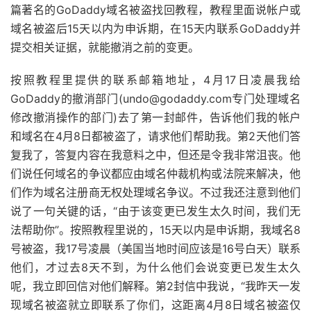
篇著名的GoDaddy域名被盗找回教程，教程里面说帐户或
域名被盗后15天以内为申诉期，在15天内联系GoDaddy并
提交相关证据，就能撤消之前的变更。
按照教程里提供的联系邮箱地址，4月17日凌晨我给
GoDaddy的撤消部门(undo@godaddy.com专门处理域名
修改撤消操作的部门)去了第一封邮件，告诉他们我的帐户
和域名在4月8日都被盗了，请求他们帮助我。第2天他们答
复我了，答复内容在我意料之中，但还是令我非常沮丧。他
们说任何域名的争议都应由域名仲裁机构或法院来解决，他
们作为域名注册商无权处理域名争议。不过我还注意到他们
说了一句关键的话，“由于该变更已发生太久时间，我们无
法帮助你”。按照教程里说的，15天以内是申诉期，我域名8
号被盗，我17号凌晨（美国当地时间应该是16号白天）联系
他们，才过去8天不到，为什么他们会说变更已发生太久
呢，我立即回信对他们解释。第2封信中我说，“我昨天一发
现域名被盗就立即联系了你们，这距离4月8日域名被盗仅