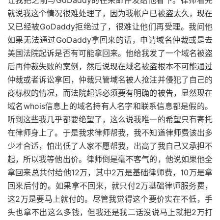
就说我这个情况很难处理了，因为我帐户已被盗太久，现在
又已经被GoDaddy拒绝过了，很难让他们再受理。我问他
如果无法通过GoDaddy拿回来的话，申请域名仲裁或是去
美国法院起诉是否有可能拿回来。他给我发了一个域名被盗
后再仲裁失败的案例，然后说现在域名被盗根本不可能通过
仲裁或者诉讼拿回，仲裁只管域名被人抢注并侵犯了自己的
商标权的情况，而法院起诉必须要有明确的被告，显然现在
域名whois信息上的域名持有人名字和联系信息都是假的。
听到这些我几乎都要绝望了，这么说我唯一的希望只有寄托
在律师身上了。于是我求律师帮我，我不知道律师费该出多
少才合适，怕出低了人家不愿帮我，出高了我自己又承担不
起，所以我等他出价。律师倒是毫不客气的，他说如果他全
拿回来总共付给他12万，其中2万是基础律师费，10万是拿
回来后付的。如果拿不回来，就只付2万基础律师服务费，
这2万是要马上就付的。尽管我觉得这个要价实在不低，手
头也拿不出这么多钱，但我还是我二话没说马上就把2万打