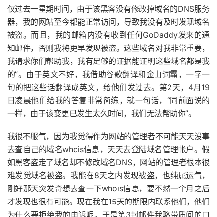
仅过去一星期时间，由于该黑客没有修改掉域名的DNS服务
器，我的网站至今都能正常访问，导致我没有及时发现域名
被盗。而且，我的邮箱内没有收到任何GoDaddy发来的通
知邮件，否则我将更早发现被盗。这些域名对我非常重要，
我请求你们帮助我，我有足够的证据能证明这些域名都是我
的”。由于英文不好，我借助谷歌翻译和金山词霸，一字一
句的把这些话翻译成英文，给他们发过去。第2天，4月19
日凌晨他们给我的答复非常简练，就一句话，“同前面说的
一样，由于该变更已发生太久时间，我们无法帮助你”。
我很不服气，因为我觉得作为网站的管理者不可能天天没事
去查自己的域名whois信息，天天去登陆域名管理帐户。假
如黑客盗走了域名却不修改域名DNS，网站的管理者根本很
难发觉域名被盗。我能在8天之内发现被盗，也纯属运气，
刚好那天突发奇想去查一下whois信息，要不然一个月之后
才发现也很有可能。现在我在15天的期限内联系他们，他们
为什么要拒绝我的申诉呢。于是第3封邮件我略带质问的口