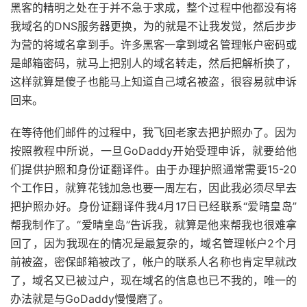
黑客的精明之处在于并不急于求成，整个过程中他都没有将
我域名的DNS服务器更换，为的就是不让我发觉，然后步步
为营的将域名拿到手。许多黑客一拿到域名管理帐户密码或
是邮箱密码，就马上把别人的域名转走，然后把解析换了，
这样就算是傻子也能马上知道自己域名被盗，很容易就申诉
回来。
在等待他们邮件的过程中，我飞回老家去把护照办了。因为
按照教程中所说，一旦GoDaddy开始受理申诉，就要给他
们提供护照和身份证翻译件。由于办理护照通常需要15-20
个工作日，就算花钱加急也要一周左右，因此我必须尽早去
把护照办好。身份证翻译件我4月17日已经联系“爱晴皇岛”
帮我制作了。“爱晴皇岛”告诉我，就算是他来帮我也很难拿
回了，因为我现在的情况是最复杂的，域名管理帐户2个月
前被盗，密保邮箱被改了，帐户的联系人名称也肯定早就改
了，域名又已被过户，现在域名的信息也已不我的，唯一的
办法就是与GoDaddy慢慢磨了。