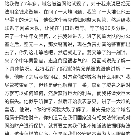
站我做了7年多，域名被盗网站就毁了，对于我来说已经无
法用金钱来衡量。在问了一大堆问题，我答了一大堆让他云
里雾里的话之后，他说这个事应该归网监大队管，然后给我
联系了网监大队，让我在门口站着等。等了约20多分钟，
来了一个中年女警官，才把我领进去，进了网监大队的办公
室之后，空无一人，那女警官说，现在负责办案的警官都出
去了，你到这儿等着吧，然后就走了。我又等了约一刻钟，
来了个中年男警官，态度倒是很客气的，见面就说先了解一
下具体情况。我将我所了解到的情况详细的跟他讲解了一
翻，他听了之后竟然问我，对方盗你的域名有什么用呢？我
尽管被雷到了，但还是给他解释了一番，拿到了域名之后对
方就可以如何如何，然后获得巨大的利益，而我将遭受巨大
的损失。他似乎听懂了，然后开始发表意见，讲了一大堆的
套话。他说，“你的情况我大致了解了，首先是你这个域名
是属于网络财产，你知道现在我们国家没有相关法律法规对
网络财产进行保护，就算要立案我们也不知道该依据哪条法
律，该走怎样的程序。但是呢我们公安局本着为人民服务的