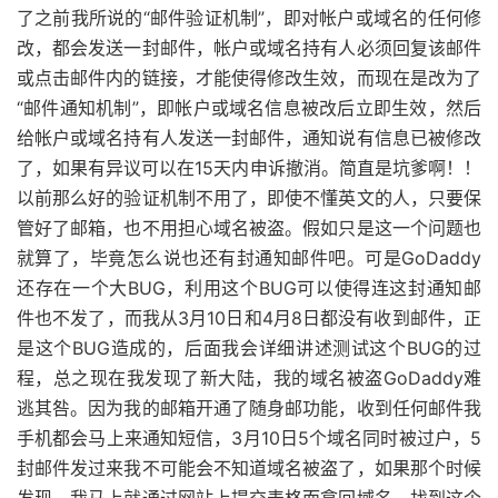
了之前我所说的“邮件验证机制”，即对帐户或域名的任何修
改，都会发送一封邮件，帐户或域名持有人必须回复该邮件
或点击邮件内的链接，才能使得修改生效，而现在是改为了
“邮件通知机制”，即帐户或域名信息被改后立即生效，然后
给帐户或域名持有人发送一封邮件，通知说有信息已被修改
了，如果有异议可以在15天内申诉撤消。简直是坑爹啊！！
以前那么好的验证机制不用了，即使不懂英文的人，只要保
管好了邮箱，也不用担心域名被盗。假如只是这一个问题也
就算了，毕竟怎么说也还有封通知邮件吧。可是GoDaddy
还存在一个大BUG，利用这个BUG可以使得连这封通知邮
件也不发了，而我从3月10日和4月8日都没有收到邮件，正
是这个BUG造成的，后面我会详细讲述测试这个BUG的过
程，总之现在我发现了新大陆，我的域名被盗GoDaddy难
逃其咎。因为我的邮箱开通了随身邮功能，收到任何邮件我
手机都会马上来通知短信，3月10日5个域名同时被过户，5
封邮件发过来我不可能会不知道域名被盗了，如果那个时候
发现，我马上就通过网站上提交表格而拿回域名。找到这个