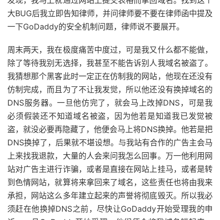
大BUG后我立即告知律师，并问律师要不要在律师函中提及
一下GoDaddy的安全机制问题，律师说不要展开。
周末两天，我在极度痛苦中度过，可是我又什么都不能做，
除了等待我别无选择，我甚至不能告诉别人我域名被盗了。
我猜想那个黑客此时一定正在仿制我的网站，他现在还没有
仿制完成，而且为了不让我发觉，所以他还没有换掉域名的
DNS服务器。一旦他仿完了，就会马上改掉DNS，可是我
必须假装还不知道域名被盗，因为他若是知道我已发觉被
盗，就没必要再隐藏了，他便会马上将DNS换掉。他若是把
DNS换掉了，后果就不堪设想。与我站有合作的广告主会马
上来找我退款，大量的人会来问我怎么回事。万一他利用网
站对广告主进行诈骗，或者是直接在网站上挂马，或者是转
到色情网站，就算将来拿回来了域名，这些责任也将由我来
承担，网站这么多年建立起来的声誉将彻底毁灭。所以我必
须赶在他换掉DNS之前，尽快让GoDaddy开始受理我的申