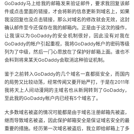
GoDaddy马上给我的邮箱发来验证邮件，要求我回复该邮
件或点击里面的链接，才会将新的信息更新到域名上，如果
我没回复也没点击链接，那么对域名的修改就会无效，这封
确认邮件至今还保存在我的邮箱内。正是由于这次的操作，
让我误以为GoDaddy的安全机制很好，因此没有对我在
GoDaddy的帐户引起重视，我将GoDaddy帐户的密码等级
列为了中级，然后一门心思放在了保护好邮箱上面。谁也不
会料到将来某天GoDaddy会取消这种验证机制。
鉴于之前转入GoDaddy的几个域名一直都挺安全，而国内
的局势又比较动荡，经常传闻又要开始严打，于是在2011年
我将天上人间动漫网的主域名也从新网转到了GoDaddy，
至此我的GoDaddy帐户内已经有5个域名了。
大多数域名被盗的情况可能都是由于域名注册邮箱先被盗，
继而导致域名被盗，因此保护邮箱安全是保证域名安全的最
重要的措施。经历第一次域名被盗后，我立即给邮箱上了多