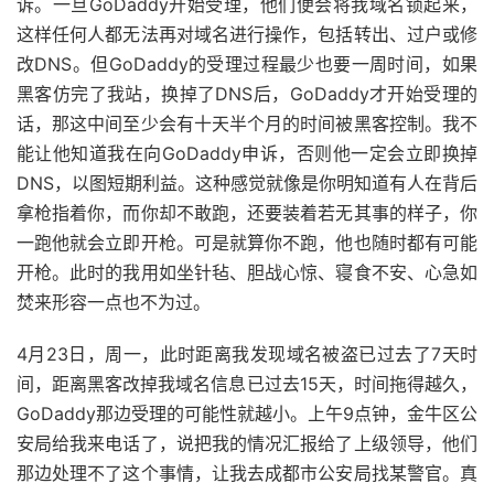
诉。一旦GoDaddy开始受理，他们便会将我域名锁起来，
这样任何人都无法再对域名进行操作，包括转出、过户或修
改DNS。但GoDaddy的受理过程最少也要一周时间，如果
黑客仿完了我站，换掉了DNS后，GoDaddy才开始受理的
话，那这中间至少会有十天半个月的时间被黑客控制。我不
能让他知道我在向GoDaddy申诉，否则他一定会立即换掉
DNS，以图短期利益。这种感觉就像是你明知道有人在背后
拿枪指着你，而你却不敢跑，还要装着若无其事的样子，你
一跑他就会立即开枪。可是就算你不跑，他也随时都有可能
开枪。此时的我用如坐针毡、胆战心惊、寝食不安、心急如
焚来形容一点也不为过。
4月23日，周一，此时距离我发现域名被盗已过去了7天时
间，距离黑客改掉我域名信息已过去15天，时间拖得越久，
GoDaddy那边受理的可能性就越小。上午9点钟，金牛区公
安局给我来电话了，说把我的情况汇报给了上级领导，他们
那边处理不了这个事情，让我去成都市公安局找某警官。真