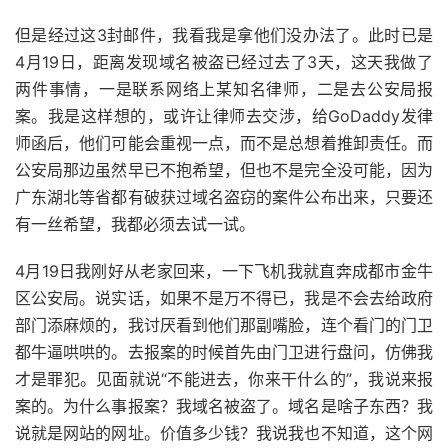
但是经过这3封邮件，我看我是拿他们没办法了。此时已是
4月19日，距离发现域名被盗已经过去了3天，这天我做了
两件事情，一是联系网络上某知名律师，二是去公安局报
案。我是这样想的，或许让律师去交涉，给GoDaddy发律
师函后，他们可能会重视一点，而不是总想着推卸责任。而
公安局那边虽然早已不抱希望，但也不是完全没可能，因为
广东湖北等省都有破获过域名盗窃的案件公布出来，只要还
有一丝希望，我都必须去试一试。
4月19日我刚好从老家回来，一下飞机我就直奔成都市金牛
区公安局。说实话，如果不是万不得已，我是不会去给政府
部门添麻烦的，我讨厌看到他们那副嘴脸，连个看门的门卫
都牛逼哄哄的。去报案的时候首先由门卫进行盘问，仿佛我
才是罪犯。见面就说“不能进去，你来干什么的”，我说来报
案的。为什么事报案？我域名被盗了。域名是啥子东西？我
说就是网站的网址。价值多少钱？我说我也不知道，这个网