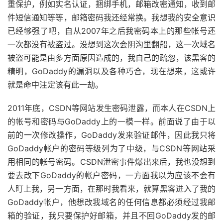
重保护，例如实名认证，捆绑手机，邮箱改密通知，收到邮
件短信通知等等，邮箱密码我还经常换。我想我的安全意识
已经够强了吧，自从2007年之后我密码本上的那些帐号还
一次都没有被盗过。没想到这次会阴沟里翻船，这一次域名
被盗可能是由多方面原因造成的，我自己的疏忽，该黑客的
精明，GoDaddy的漏洞以及各种巧合，现在想来，这或许
就是命中注定该有此一劫。
2011年底，CSDN等网站发生密码泄露，而本人在CSDN上
的帐号和密码与GoDaddy上的一模一样。前面说了由于以
前的一次修改操作，GoDaddy发来验证邮件，因此我只将
GoDaddy帐户的密码等级列为了中级，与CSDN等网站采
用相同的帐号密码。CSDN泄密事件爆出来后，我也没想到
要去改下GoDaddy的帐户密码，一方面我以为应该不会有
人盯上我，另一方面，在那时我看来，就算黑客进入了我的
GoDaddy帐户，他想改我域名的任何信息都必须经过我邮
箱的验证，我只要保护好邮箱，并且不回GoDaddy发的邮