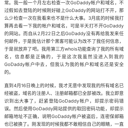
常。我一般一个月左右检查一次GoDaddy帐户和域名，不
过假如去登陆的时候刚好碰上GoDaddy的网站打不开，那
么少检查一次在我看来也不是什么大事。3月底的时候我打
算再去看一下我的帐户和域名，可是半天打不开GoDaddy
的网站。而自从2月22日之后GoDaddy没有再给我发来任
何邮件，于是我估计那个黑客可能认为改不了我任何信息，
于是就放弃了吧。我用第三方whois功能查询了我的所有域
名，信息都是正确的，于是这次我虽然没进入到我的
GoDaddy帐户中去，但我认为我的帐户和域名还是安全
的。
直到4月16日晚上的时候，我才无意中发现我的所有域名已
经被盗，域名的注册人、注册邮箱都已全部被改。我立即意
识到出大事了，赶紧登陆GoDaddy帐户，却提示密码错
误。然后使用GoDaddy网站提供的取回密码功能，却提示
邮箱地址不正确，说明GoDaddy帐户被盗后，连密保邮箱
也已被换了。刚发现的时候我都不敢相信自己的眼睛，一直