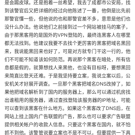
是会踢皮球。还是抱着一丝希望，我去了成都市公安局，找
到该警官后又把详细的经过向他陈述了一番，他倒是比先前
那警官懂一些，但他说的也和那警官差不多，意思是他们也
没什么办法。他说他们之前接到过一个网站被挂马的案子，
由于那黑客用的是国外的VPN登陆的，最终连黑客人在哪里
都无法找到。他建议我要不去找个更厉害的黑客把域名黑回
来，我说能黑回来也好了，可是对方就专门干这一行的，他
们不可能不知道该如何防范。再说那个黑客在暗处，所有信
息都是假的，就算想找人来黑他，也没有目标呀，要想黑回
来简直比登天还难。于是我坚持要立案，我说立案以后，公
安机关才好展开调查。一旦那个黑客把域名DNS改掉了，如
果他把域名解析到了国内的服务器上，那么可以通过机房找
出谁租用的服务器，通过查找登陆该服务器的IP地址，可能
可以查到该黑客在什么地方。如果这个黑客改了DNS后，在
网站上挂上国内广告联盟的广告，那么也可以要求广告联盟
提供相关帐户的收款人信息。只要这个黑客在国内，就不怕
抓不到他。该警管说要立案也不是不可以，但要提供一下具