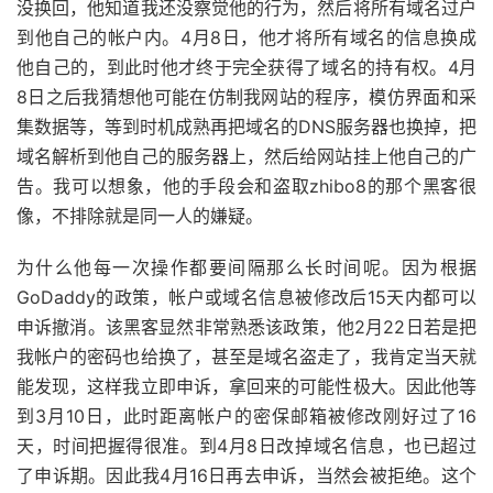
没换回，他知道我还没察觉他的行为，然后将所有域名过户
到他自己的帐户内。4月8日，他才将所有域名的信息换成
他自己的，到此时他才终于完全获得了域名的持有权。4月
8日之后我猜想他可能在仿制我网站的程序，模仿界面和采
集数据等，等到时机成熟再把域名的DNS服务器也换掉，把
域名解析到他自己的服务器上，然后给网站挂上他自己的广
告。我可以想象，他的手段会和盗取zhibo8的那个黑客很
像，不排除就是同一人的嫌疑。
为什么他每一次操作都要间隔那么长时间呢。因为根据
GoDaddy的政策，帐户或域名信息被修改后15天内都可以
申诉撤消。该黑客显然非常熟悉该政策，他2月22日若是把
我帐户的密码也给换了，甚至是域名盗走了，我肯定当天就
能发现，这样我立即申诉，拿回来的可能性极大。因此他等
到3月10日，此时距离帐户的密保邮箱被修改刚好过了16
天，时间把握得很准。到4月8日改掉域名信息，也已超过
了申诉期。因此我4月16日再去申诉，当然会被拒绝。这个