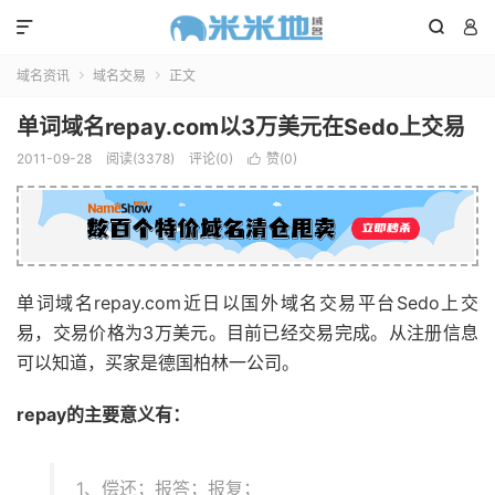



域名资讯
域名交易
正文


单词域名repay.com以3万美元在Sedo上交易
2011-09-28
阅读(3378)
评论(0)
赞(
0
)

单词域名repay.com近日以国外域名交易平台Sedo上交
易，交易价格为3万美元。目前已经交易完成。从注册信息
可以知道，买家是德国柏林一公司。
repay的主要意义有：
1、偿还；报答；报复；