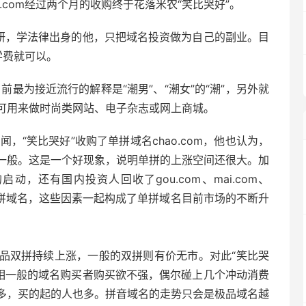
.com经过两个月的收购终于花落米农“笑比哭好”。
考研，学法律出身的他，只把域名投资做为自己的副业。目
学费就可以。
为目前最为接近流行的解释是“潮男”、“潮女”的“潮”，另外就
可用来做时尚类网站、电子杂志或网上商城。
，“笑比哭好”收购了单拼域名chao.com，他也认为，
一般。这是一个好现象，说明单拼的上涨空间还很大。加
m的启动，还有国内投资人回收了gou.com、mai.com、
om等精品单拼域名，这些因素一起构成了单拼域名目前市场的不断升
品双拼持续上涨，一般的双拼则有价无市。对此“笑比哭
品相一般的域名购买者购买欲不强，偶尔碰上几个冲动消费
多，买的起的人也多。拼音域名的走势只会是极品域名越