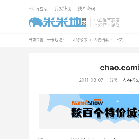
Hi, 请登录
我要注册
找回密码
中立但有态度
不炒作不忽悠
当前位置：
米米地域名
人物故事
人物档案
正文



chao.c
2011-08-07
分类：
人物档