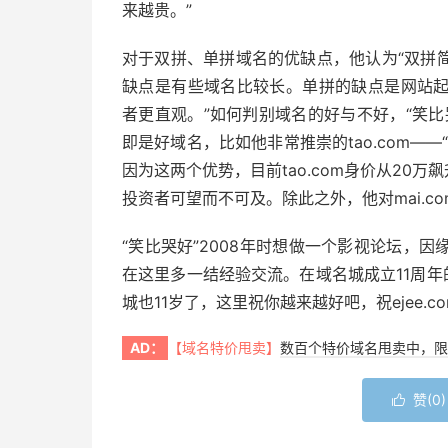
来越贵。”
对于双拼、单拼域名的优缺点，他认为“双拼
缺点是有些域名比较长。单拼的缺点是网站起名不直
者更直观。”如何判别域名的好与不好，“笑
即是好域名，比如他非常推崇的tao.com—
因为这两个优势，目前tao.com身价从20万飙
投资者可望而不可及。除此之外，他对mai.com
“笑比哭好”2008年时想做一个影视论坛，
在这里多一结经验交流。在域名城成立11周年
城也11岁了，这里祝你越来越好吧，祝ejee.c
AD：
【域名特价甩卖】
数百个特价域名甩卖中，限
赞(
0
)
