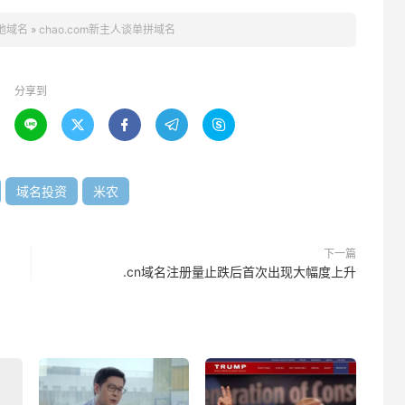
地域名
»
chao.com新主人谈单拼域名
分享到





域名投资
米农
下一篇
.cn域名注册量止跌后首次出现大幅度上升