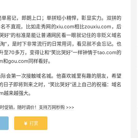
简单易记，郎朗上口；单拼短小精悍，彰显实力。双拼的
观，比如走秀网的xiu.com相比zouxiu.com，后
比哭好”的标准是能让普通网民看一眼就记住的非贬义域名
—“淘”，是时下非常流行的日常用词，看见就不会忘记。也
升至70多万，变得让和“笑比哭好”一样钟情于tao.com的
和gou.com同样看好。
因缘际会第一次接触域名城。他喜欢城里有趣的朋友，希望
的日子即将到来之时，“笑比哭好”送上自己的祝福：域名
om越来越强大。
时促销，随时调价！支持万网秒购 >>>
打赏
