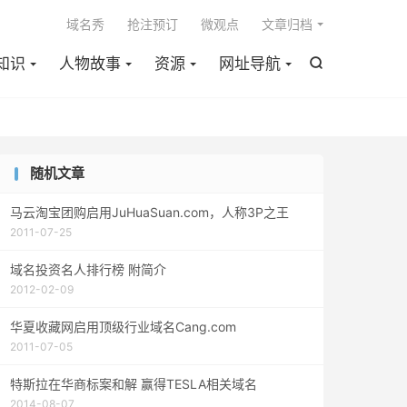

域名秀
抢注预订
微观点
文章归档
知识
人物故事
资源
网址导航

随机文章
马云淘宝团购启用JuHuaSuan.com，人称3P之王
2011-07-25
域名投资名人排行榜 附简介
2012-02-09
华夏收藏网启用顶级行业域名Cang.com
2011-07-05
特斯拉在华商标案和解 赢得TESLA相关域名
2014-08-07