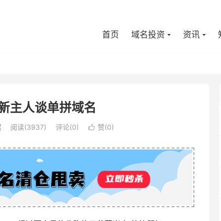
首页
域名投资
资讯
om新主人谈单拼域名
案
阅读(3937)
评论(0)
赞(
0
)
