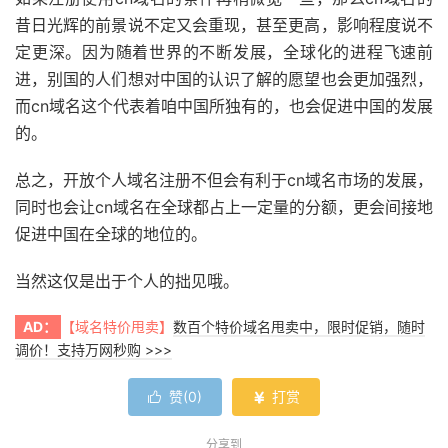
昔日光辉的前景说不定又会重现，甚至更高，影响程度说不
定更深。因为随着世界的不断发展，全球化的进程飞速前
进，别国的人们想对中国的认识了解的愿望也会更加强烈，
而cn域名这个代表着咱中国所独有的，也会促进中国的发展
的。
总之，开放个人域名注册不但会有利于cn域名市场的发展，
同时也会让cn域名在全球都占上一定量的分额，更会间接地
促进中国在全球的地位的。
当然这仅是出于个人的拙见哦。
AD：
【域名特价甩卖】
数百个特价域名甩卖中，限时促销，随时
调价！支持万网秒购 >>>
赞(
0
)
打赏


分享到