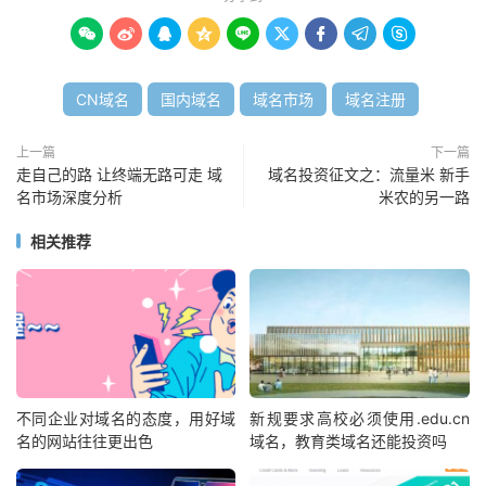









CN域名
国内域名
域名市场
域名注册
上一篇
下一篇
走自己的路 让终端无路可走 域
域名投资征文之：流量米 新手
名市场深度分析
米农的另一路
相关推荐
不同企业对域名的态度，用好域
新规要求高校必须使用.edu.cn
名的网站往往更出色
域名，教育类域名还能投资吗