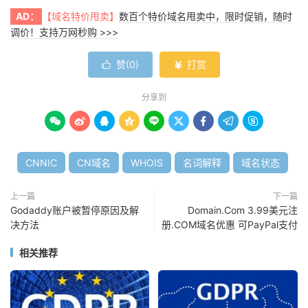
AD：
【域名特价甩卖】
数百个特价域名甩卖中，限时促销，随时
调价！支持万网秒购 >>>
赞(
0
)
打赏


分享到









CNNIC
CN域名
WHOIS
名词解释
域名状态
上一篇
下一篇
Godaddy账户被暂停原因及解
Domain.Com 3.99美元注
决方法
册.COM域名优惠 可PayPal支付
相关推荐