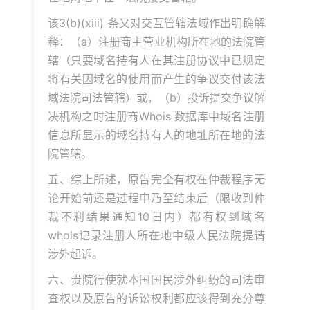
该3(b)(xiii) 条又对交互管辖法域作出明确解
释：（a）注册商主营业机构所在地的法院管
辖（只要域名持有人在其注册协议中已规定
将有关因域名的使用而产生的争议交付该法
域法院司法管辖）或，（b）投诉提交争议解
决机构之时注册商Whois 数据库中域名注册
信息所显示的域名持有人的地址所在地的法
院管辖。
五、综上所述，原告完全有权在仲裁程序无
论开始前还是过程中乃至结束后（限收到仲
裁不利结果通知10日内）都有权到域名
whois记录注册人所在地中级人民法院提请
涉外起诉。
六、贵院行使就本国国民涉外纠纷的司法审
查权以及原告的诉讼权利都应该得到充分尊