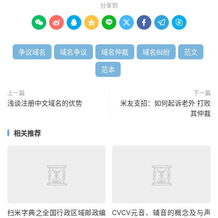
分享到









争议域名
域名争议
域名仲裁
域名纠纷
范文
范本
上一篇
下一篇
浅谈注册中文域名的优势
米友支招：如何起诉老外 打败
其仲裁
相关推荐
扫米字典之全国行政区域邮政编
CVCV元音、辅音的概念及与声