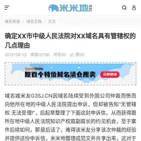



域名资源
域名文档
正文


确定XX市中级人民法院对XX域名具有管辖权的
几点理由
2012-08-13
阅读(3716)
评论(0)
赞(
0
)

域名城米友G3SJ.CN因域名陆续受到外国公司仲裁而愤而
向他所在地的中级人民法院提出申诉，但却被告知“无管辖
权 无法受理!”，后起草整理了下面这封申诉信，从而获得跟
所在地中级人民法院知识产权庭副庭长的约见机会，至于案
件后续如何，那是后话了，难得该米友分享该次仲裁的经验
并提供这份申诉信，米米地整理成范文并共享出来，这对于