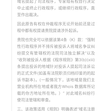
域名提起了司法程序，专家组有权自行决定
中止或终止行政程序，或继续行政程序，直
至作出裁决。
因此原告有权在仲裁程序无论开始前还是过
程中都有权提请贵院提请涉外起诉。
贵院也完全可以依据该第4条（K）款：“强制
性行政程序并不排斥被投诉人将域名争议纠
纷提交有管辖权的法院司法独立解决”以及
“收到被投诉人根据《程序规则》第3(b)(xiii)
条提出投诉的地域针对投诉人提起司法诉讼
的正式文件(如盖有法院职员归档印鉴的的起
诉书副本)。(一般情况下，该地域是我们主
营业机构所在地或者我方Whois 数据库所记
载的你方地址所在地。）” 对此域名纠纷行
使司法管辖和审查。
三、该政策适用《规则》明确表述“域名注册