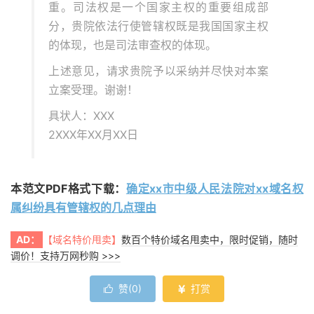
重。司法权是一个国家主权的重要组成部
分，贵院依法行使管辖权既是我国国家主权
的体现，也是司法审查权的体现。
上述意见，请求贵院予以采纳并尽快对本案
立案受理。谢谢！
具状人：XXX
2XXX年XX月XX日
本范文PDF格式下载：
确定xx市中级人民法院对xx域名权
属纠纷具有管辖权的几点理由
AD：
【域名特价甩卖】
数百个特价域名甩卖中，限时促销，随时
调价！支持万网秒购 >>>
赞(
0
)
打赏

