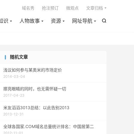

域名秀
抢注预订
微观点
文章归档
知识
人物故事
资源
网址导航

随机文章
浅议如何参与某类米的市场定价
2014-03-04
擦亮眼睛的同时，也无需怀疑一切
2017-04-23
米友滔滔3013总结：以此告别2013
2013-12-31
全球各国家.COM域名总量统计排名：中国居第二
2012-11-01