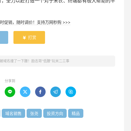
的项目，全力以赴打造一个对于米农、终端都有极大帮助的平
时促销，随时调价！支持万网秒购 >>>
打赏

被域名撞了一下腰！励志哥“低腰”玩米二三事
分享到





域名销售
张尧
投资方向
精品