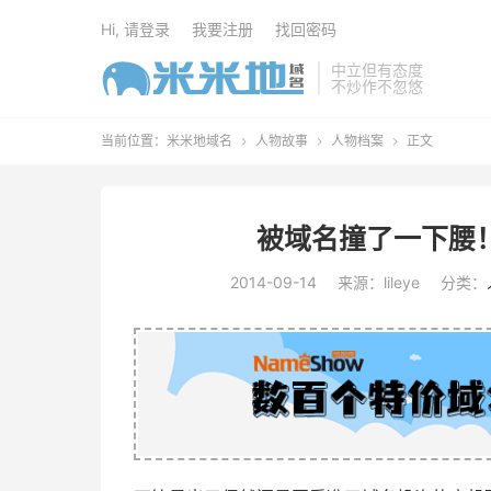
Hi, 请登录
我要注册
找回密码
中立但有态度
不炒作不忽悠
当前位置：
米米地域名
人物故事
人物档案
正文



被域名撞了一下腰！
2014-09-14
来源：lileye
分类：