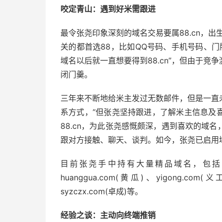
咬定青山：遇到好米需跟进
最令张尧印象深刻的域名交易要属88.cn，出生
关的都首选88，比如QQ号码、手机号码、门
域名以后就一直想要得到88.cn”，但由于
闭门羹。
三年来不断地给米主发过无数邮件，但是一直
系方式，”但张尧坚持跟进，了解米主信息及
88.cn，为此张尧感慨颇深，遇到喜欢的域
跟对方接触、聊天、谈判。如今，张尧已启用域
目前张尧手中持有大量精品域名，包括i.de、y
huanggua.com(黄瓜)、yigong.com(义
syzczx.com(卓成)等。
经验之谈：主动向终端推销