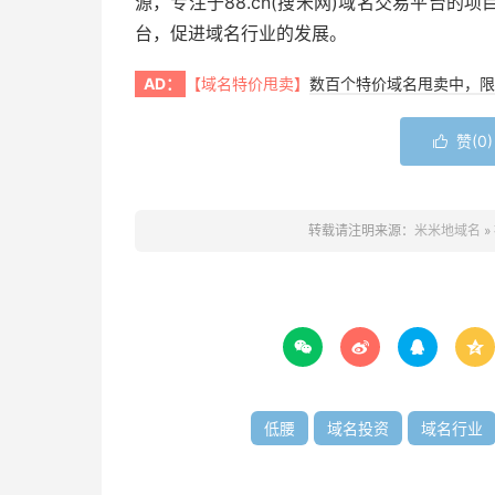
源，专注于88.cn(搜米网)域名交易平台
台，促进域名行业的发展。
AD：
【域名特价甩卖】
数百个特价域名甩卖中，限
赞(
0
)

转载请注明来源：
米米地域名
»




低腰
域名投资
域名行业