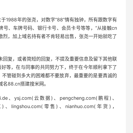
于1988年的张尧，对数字“88”情有独钟，所有跟数字有
牌号、车牌号码、银行卡号、会员卡号等等，“从接触cn
竞争激烈，加上域名持有者不肯轻易出售，张尧一开始就吃了
未回复，或者简短的回复，不提及重要信息及留下其他联
喜好等，在与同事的共同努力下，终于在今年顺利拿下了
名，不管碰到多大的困难都不要放弃，最重要的是要真诚的
名88.cn搭建搜米网。
sj.com(云数据)、pengcheng.com(鹏程)、
工)、lingshou.com(零售)、nianhuo.com(年货)，