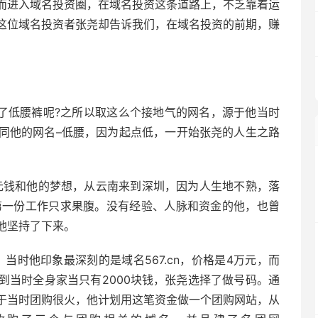
而进入域名投资圈，在域名投资这条道路上，不乏靠着运
这位域名投资者张尧却告诉我们，在域名投资的前期，赚
到了低腰裤呢?之所以取这么个接地气的网名，源于他当时
同他的网名–低腰，因为起点低，一开始张尧的人生之路
00元钱和他的梦想，从云南来到深圳，因为人生地不熟，落
第一份工作只求果腹。没有经验、人脉和资金的他，也曾
他坚持了下来。
当时他印象最深刻的是域名567.cn，价格是4万元，而
到当时全身家当只有2000块钱，张尧选择了做号码。通
于当时团购很火，他计划用这笔资金做一个团购网站，从