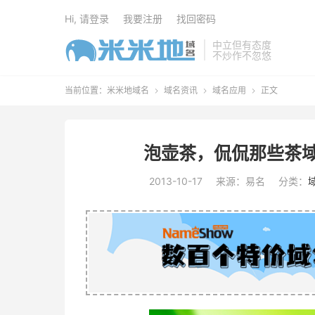
Hi, 请登录
我要注册
找回密码
中立但有态度
不炒作不忽悠
当前位置：
米米地域名
域名资讯
域名应用
正文



泡壶茶，侃侃那些茶域
2013-10-17
来源：易名
分类：