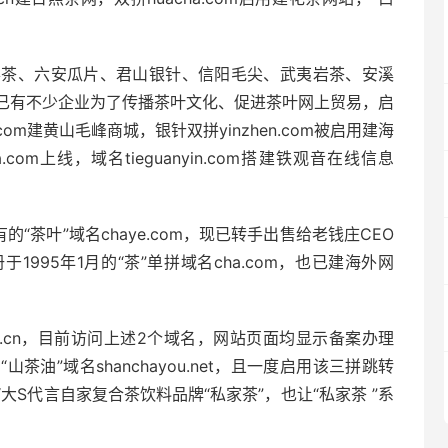
雾茶、六安瓜片、君山银针、信阳毛尖、武夷岩茶、安溪
已有不少企业为了传播茶叶文化、促进茶叶网上贸易，启
.com建黄山毛峰商城，银针双拼yinzhen.com被启用建海
com上线，域名tieguanyin.com搭建铁观音在线信息
“茶叶”域名chaye.com，现已转手出售给老钱庄CEO
995年1月的“茶”单拼域名cha.com，也已建海外网
.com.cn，目前访问上述2个域名，网站页面均显示备案办理
油”域名shanchayou.net，且一度启用该三拼跳转
S代言自家复合茶饮料品牌“私家茶”，也让“私家茶 ”系