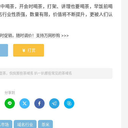
家中喝茶，开会时喝茶，打架、讲理也要喝茶，早饭前喝
域名行业性质强，数量有限，价值将不断提升，更被人们认
时促销，随时调价！支持万网秒购 >>>
打赏

壶茶，侃侃那些茶域名 扒一扒那些常见的茶域名
分享到





名市场
域名行业
茶米