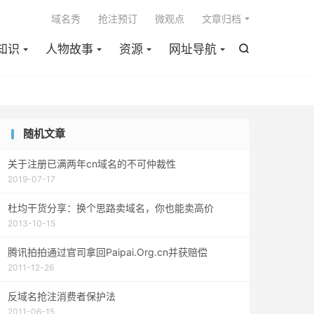

域名秀
抢注预订
微观点
文章归档
知识
人物故事
资源
网址导航

随机文章
关于注册已满两年cn域名的不可仲裁性
2019-07-17
杜均干货分享：换个思路卖域名，你也能卖高价
2013-10-15
腾讯拍拍通过官司拿回Paipai.Org.cn并获赔偿
2011-12-26
反域名抢注消费者保护法
2011-06-15