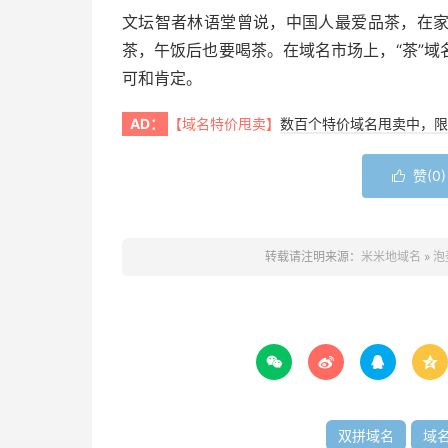
文坛智者林语堂曾说，中国人最爱品茶，在
茶，午饭后也要喝茶。在域名市场上，“茶”
可和肯定。
AD：
【域名特价甩卖】
数百个特价域名甩卖中，限
赞(
0
)

转载请注明来源：
米米地域名
»
泡




双拼域名
域