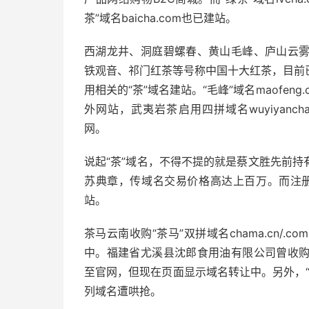
茶”域名baicha.com也已建站。
西湖龙井、洞庭碧螺春、黄山毛峰、庐山云
铁观音、祁门红茶等号称中国十大红茶，目前
用相关的“茶”域名建站。“毛峰”域名maofeng
外网站，武夷岩茶启用四拼域名wuyiyancha.
网。
说起“茶”域名，不得不提的就是蔡文胜先前持有的
苏典章，传域名交易价格高达上百万。而注册于1
站。
茶马云南收购“茶马”双拼域名chama.cn/
中。福建省尤溪县沈郎食用油有限公司曾收购“山茶
至官网，但现在页面显示域名转让中。另外，“大
列域名遭哄抢。