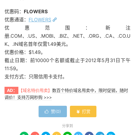
优惠码：
FLOWERS
优惠通道：
FLOWERS
优惠范围：新注
册.COM、.US、.MOBI、.BIZ、.NET、.ORG、.CA、.CO.U
K、.IN域名首年仅需1.49美元。
优惠价格：$1.49。
截止日期：前10000个名额或截止于2012年5月31日下午
11:59。
支付方式：只限信用卡支付。
AD：
【域名特价甩卖】
数百个特价域名甩卖中，限时促销，随时
调价！支持万网秒购 >>>
赞(
0
)
打赏


分享到