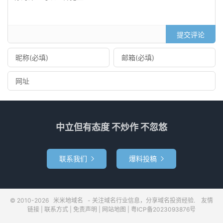
提交评论
中立但有态度 不炒作 不忽悠
联系我们
爆料投稿


© 2010-2026
米米地域名
- 关注域名行业信息，分享域名投资经验.
友情
链接
|
联系方式
|
免责声明
|
网站地图
|
粤ICP备2023093876号