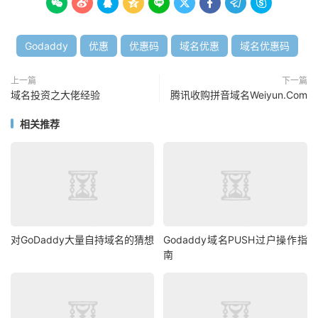









Godaddy
优惠
优惠码
域名优惠
域名优惠码
上一篇
下一篇
域名投资之大佬经验
腾讯收购拼音域名Weiyun.Com
相关推荐
对GoDaddy大量自持域名的猜想
Godaddy域名PUSH过户操作指
南