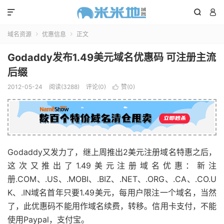



域名资源
优惠信息
正文


Godaddy发布1.49美元域名优惠码 可注册主流
后缀
2012-05-24
阅读(3288)
评论(0)
赞(
0
)

Godaddy又发力了，继上周推出2美元注册域名特惠之后，
这次又推出了1.49美元注册域名优惠：新注
册.COM、.US、.MOBI、.BIZ、.NET、.ORG、.CA、.CO.U
K、.IN域名首年只要1.49美元，每用户限注一个域名，当然
了，此优惠码不能用作域名续费，转移。信用卡支付，不能
使用Paypal，支付宝。