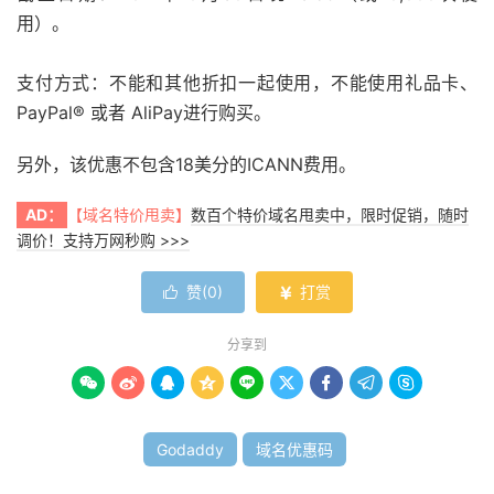
用）。
支付方式：不能和其他折扣一起使用，不能使用礼品卡、
PayPal® 或者 AliPay进行购买。
另外，该优惠不包含18美分的ICANN费用。
AD：
【域名特价甩卖】
数百个特价域名甩卖中，限时促销，随时
调价！支持万网秒购 >>>
赞(
0
)
打赏


分享到









Godaddy
域名优惠码