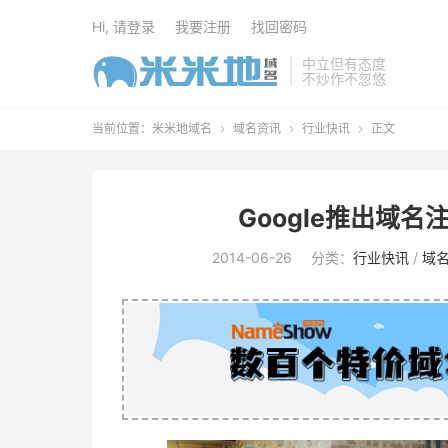
Hi, 请登录
我要注册
找回密码
中立但有态度
不炒作不忽悠
当前位置：
米米地域名
域名资讯
行业快讯
正文



Google推出域名注册
2014-06-26
分类：
行业快讯
/
域