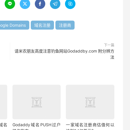





ogle Domains
域名注册
注册商
下一篇
请米农朋友高度注意钓鱼网站Godaddby.com 附分辨方
法
持域名
Godaddy域名PUSH过户
一家域名注册商估值何以