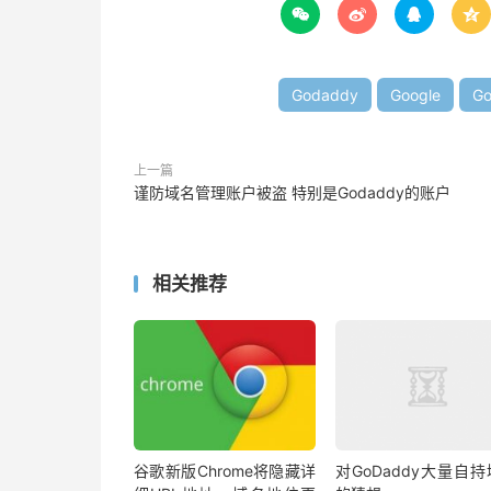




Godaddy
Google
Go
上一篇
谨防域名管理账户被盗 特别是Godaddy的账户
相关推荐
谷歌新版Chrome将隐藏详
对GoDaddy大量自