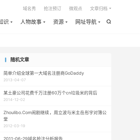

域名秀
抢注预订
微观点
文章归档
知识
人物故事
资源
网址导航

随机文章
简单介绍全球第一大域名注册商GoDaddy
2013-04-07
某土豪公司花费千万注册60万个cn垃圾米的背后
2014-12-02
Zhoulibo.Com闹剧继续，周立波与米主岳彤宇对簿公
堂
2012-03-19
2011-06-29域名抢注分析报告