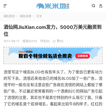



域名资讯
域名应用
正文


酒仙网JiuXian.com发力，5000万美元融资到
位
2011-08-17
阅读(4310)
评论(0)
赞(
0
)

流氓写这个域名BLOG也有些年头了，为了使自已更有动力
的写下去，流氓近来给自已的域名BLOG加了一些广告，流
氓平时一般也没有注意这些广告商在流氓的网站上都投了哪
些广告，不过最近常常看到的一个洒类B2C的网站广告引起
了流氓的注意，其实也不是其它特别的什么吸引了我，只看
了它的域名是个双拼域名，看起来比较牛B的样子，红红的