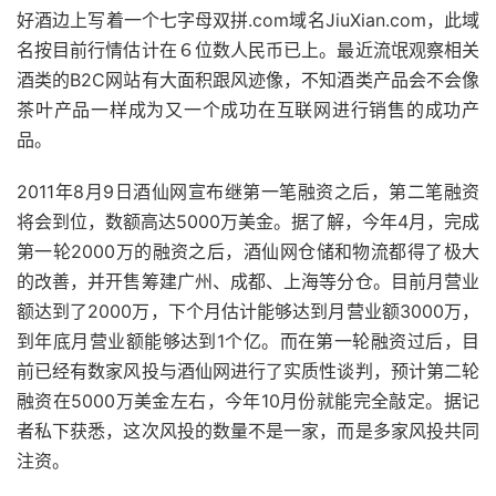
好酒边上写着一个七字母双拼.com域名JiuXian.com，此域
名按目前行情估计在６位数人民币已上。最近流氓观察相关
酒类的B2C网站有大面积跟风迹像，不知酒类产品会不会像
茶叶产品一样成为又一个成功在互联网进行销售的成功产
品。
2011年8月9日酒仙网宣布继第一笔融资之后，第二笔融资
将会到位，数额高达5000万美金。据了解，今年4月，完成
第一轮2000万的融资之后，酒仙网仓储和物流都得了极大
的改善，并开售筹建广州、成都、上海等分仓。目前月营业
额达到了2000万，下个月估计能够达到月营业额3000万，
到年底月营业额能够达到1个亿。而在第一轮融资过后，目
前已经有数家风投与酒仙网进行了实质性谈判，预计第二轮
融资在5000万美金左右，今年10月份就能完全敲定。据记
者私下获悉，这次风投的数量不是一家，而是多家风投共同
注资。