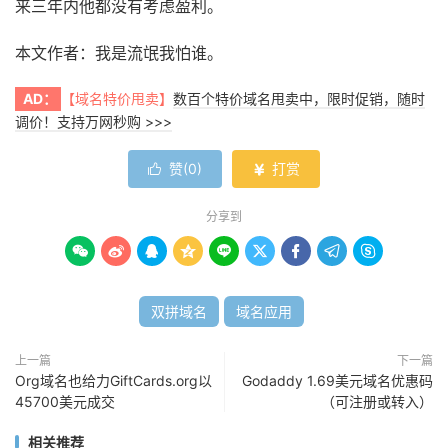
来三年内他都没有考虑盈利。
本文作者：我是流氓我怕谁。
AD：
【域名特价甩卖】
数百个特价域名甩卖中，限时促销，随时
调价！支持万网秒购 >>>
赞(
0
)
打赏


分享到









双拼域名
域名应用
上一篇
下一篇
Org域名也给力GiftCards.org以
Godaddy 1.69美元域名优惠码
45700美元成交
（可注册或转入）
相关推荐