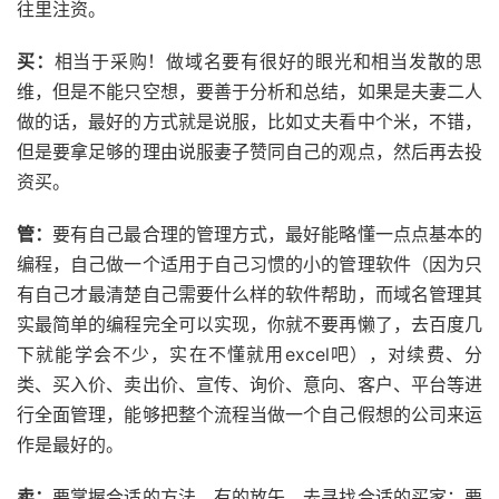
往里注资。
买：
相当于采购！做域名要有很好的眼光和相当发散的思
维，但是不能只空想，要善于分析和总结，如果是夫妻二人
做的话，最好的方式就是说服，比如丈夫看中个米，不错，
但是要拿足够的理由说服妻子赞同自己的观点，然后再去投
资买。
管：
要有自己最合理的管理方式，最好能略懂一点点基本的
编程，自己做一个适用于自己习惯的小的管理软件（因为只
有自己才最清楚自己需要什么样的软件帮助，而域名管理其
实最简单的编程完全可以实现，你就不要再懒了，去百度几
下就能学会不少，实在不懂就用excel吧），对续费、分
类、买入价、卖出价、宣传、询价、意向、客户、平台等进
行全面管理，能够把整个流程当做一个自己假想的公司来运
作是最好的。
卖：
要掌握合适的方法，有的放矢，去寻找合适的买家；要