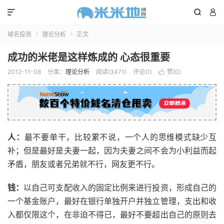



域名投资
理论分析
正文


成功的米佬是这样炼成的 心态很重要
2012-11-08
分类：
理论分析
阅读(3471)
评论(1)
赞(
0
)

人：
最不要单干，比较累不说，一个人的思维模式缺少互
补；但是最好是夫妻一起，因为夫妻之间不会为小利益而起
矛盾，朋友或者兄弟就不行，网友更不行。
钱：
以自己可支配收入的固定比例来进行投资，形成自己的
一个基金账户，最好在银行单独开户并独立管理，支出和收
入都仅限这个，在非迫不得已，最好不要超出自己的原则去