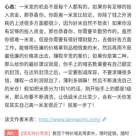
心态：
一米发的机会不是每个人都有的，如果你有足够的投
入资金，那恭喜你，你距离一米发比较近，你除了钱之外消
耗的上述很多方面都很少，因为好米自然不愁卖！如果你没
有足够的投入资金，那也恭喜你，你需要辛勤劳作的，虽然
你很难一米发，但是你需要有很好理财能力，去做好各方面
工作，能够用低廉的价格拿到品相很差的米，然后再用不是
最低廉的价格卖出去，赚取辛苦的差价；如果你是第二种，
那么给你的最好建议就是，你手上的域名数量要有自己额定
的封顶，在达到封顶之后，一定要削减库容，不要求赚很多
钱，赚取一点利润就出了，薄利多销嘛！然后不断清洗自己
的米仓！假如把米质分为1到10的话，刚开始手上的都是1级
米，那么你要不断清洗，让低级米占比变少，会有一天你发
现其实自己离一米发很近了！就差一步了！
该文作者米表：
http://www.lanmaomi.com/
AD：
【域名特价甩卖】
数百个特价域名甩卖中，限时促销，随时