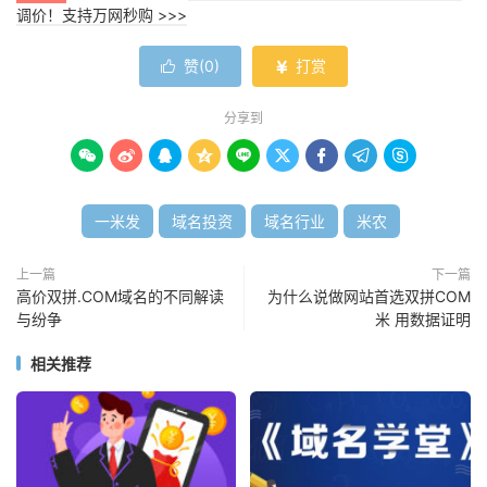
调价！支持万网秒购 >>>
赞(
0
)
打赏


分享到









一米发
域名投资
域名行业
米农
上一篇
下一篇
高价双拼.COM域名的不同解读
为什么说做网站首选双拼COM
与纷争
米 用数据证明
相关推荐