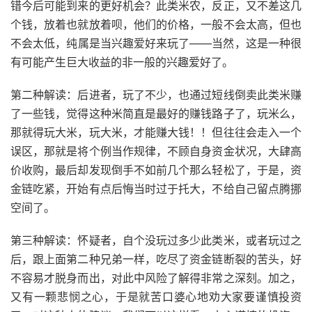
错今后可能到来的更好机会？此类米农，反正，又不差这几
个钱，放着也就放着呗，他们的价格，一般不会太高，但也
不会太低，纯属是当兴趣爱好来玩了——当然，这是一种很
有可能产生巨大收益的非一般的兴趣爱好了。
第二种解读：后进者，玩了不少，也通过短线倒卖此类米赚
了一些钱，觉得这种米简直是最好的赚钱路子了，玩米么，
那就得玩大米，玩大米，才能赚大钱！！但往往会走入一个
误区，那就是将个例当作规律，不顾自身资金状况，大肆高
价收购，最后却发现倒手不如前几个那么轻松了，于是，资
金链吃紧，开始有点后悔当时过于托大，不给自己留点腾挪
空间了。
第三种解读：怀疑者，自个没玩过多少此类米，或者玩过之
后，跟上面第二种兄弟一样，吃尽了资金链断裂的苦头，好
不容易才脱身而出，对此中风险了解得非常之深刻。加之，
又有一颗悲悯之心，于是就苦口婆心地劝大家要谨慎投资