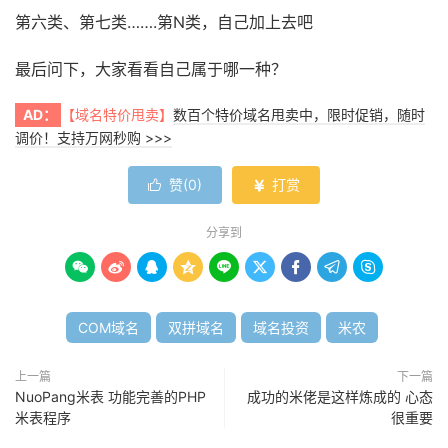
第六类、第七类…….第N类，自己加上去吧
最后问下，大家看看自己属于哪一种？
AD：
【域名特价甩卖】
数百个特价域名甩卖中，限时促销，随时
调价！支持万网秒购 >>>
赞(
0
)
打赏


分享到









COM域名
双拼域名
域名投资
米农
上一篇
下一篇
NuoPang米表 功能完善的PHP
成功的米佬是这样炼成的 心态
米表程序
很重要