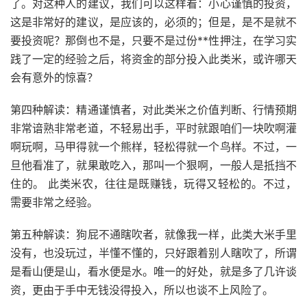
了。对这种人的建议，我们可以这样看：小心谨慎的投资，
这是非常好的建议，是应该的，必须的；但是，是不是就不
要投资呢？那倒也不是，只要不是过份**性押注，在学习实
践了一定的经验之后，将资金的部分投入此类米，或许哪天
会有意外的惊喜？
第四种解读：精通谨慎者，对此类米之价值判断、行情预期
非常谙熟非常老道，不轻易出手，平时就跟咱们一块吹啊灌
啊玩啊，马甲得就一个熊样，轻松得就一个鸟样。不过，一
旦他看准了，就果敢吃入，那叫一个狠啊，一般人是抵挡不
住的。 此类米农，往往是既赚钱，玩得又轻松的。不过，
需要非常之经验。
第五种解读：狗屁不通瞎吹者，就像我一样，此类大米手里
没有，也没玩过，半懂不懂的，只好跟着别人瞎吹了，所谓
是看山便是山，看水便是水。唯一的好处，就是多了几许谈
资，更由于手中无钱没得投入，所以也谈不上风险了。