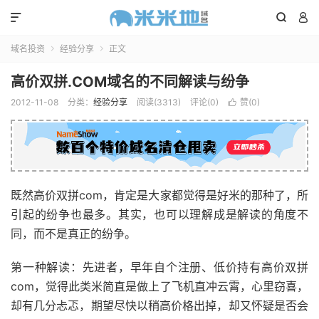



域名投资
经验分享
正文


高价双拼.COM域名的不同解读与纷争
2012-11-08
分类：
经验分享
阅读(3313)
评论(0)
赞(
0
)

既然高价双拼com，肯定是大家都觉得是好米的那种了，所
引起的纷争也最多。其实，也可以理解成是解读的角度不
同，而不是真正的纷争。
第一种解读：先进者，早年自个注册、低价持有高价双拼
com，觉得此类米简直是做上了飞机直冲云霄，心里窃喜，
却有几分忐忑，期望尽快以稍高价格出掉，却又怀疑是否会