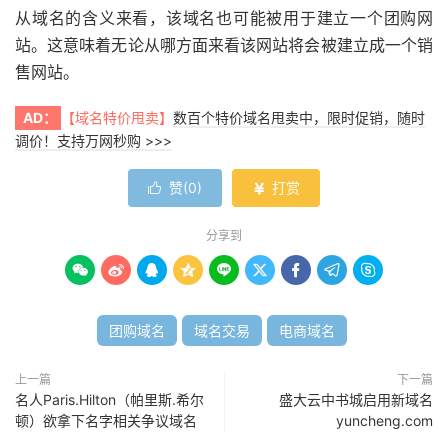
从域名的含义来看，该域名也可能被用于建立一个团购网
站。这意味着无论从哪方面来看该网站将会被建立成一个销
售网站。
AD：
【域名特价甩卖】
数百个特价域名甩卖中，限时促销，随时
调价！支持万网秒购 >>>
赞(
0
)
打赏


分享到









团购域名
域名交易
电商域名
上一篇
下一篇
名人Paris.Hilton（帕里斯.希尔
盛大云中书城启用新域名
顿）欲拿下名字相关争议域名
yuncheng.com