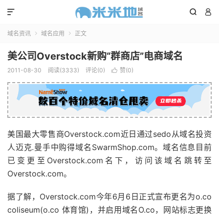



域名资讯
域名应用
正文


美公司Overstock新购“群商店”电商域名
2011-08-30
阅读(3333)
评论(0)
赞(
0
)

美国最大零售商Overstock.com近日通过sedo从域名投资
人迈克.曼手中购得域名SwarmShop.com。域名信息目前
已变更至Overstock.com名下，访问该域名跳转至
Overstock.com。
据了解，Overstock.com今年6月6日正式宣布更名为o.co
coliseum(o.co 体育馆)，并启用域名O.co，网站标志更换