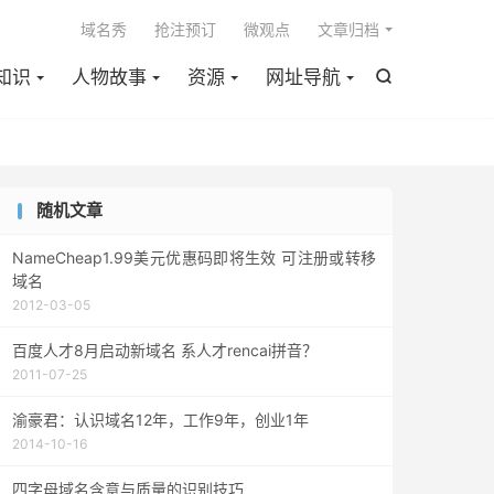

域名秀
抢注预订
微观点
文章归档
知识
人物故事
资源
网址导航

随机文章
NameCheap1.99美元优惠码即将生效 可注册或转移
域名
2012-03-05
百度人才8月启动新域名 系人才rencai拼音？
2011-07-25
渝豪君：认识域名12年，工作9年，创业1年
2014-10-16
四字母域名含意与质量的识别技巧