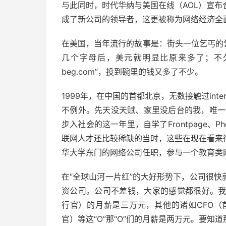
与此同时，时代华纳与美国在线（AOL）宣
成了新公司的领导者，这更被称为网络经济全
在美国，当年流行的故事是：街头一位乞丐的乞讨
几个字母后，美元就明显比原来多了；不久
beg.com”，投到碗里的钱又多了不少。
1999年，在中国的首都北京，无数接触过int
不例外。先天没天赋、家里没后台的我，唯一
步入社会的这一年里，自学了Frontpage、P
联网人才还比较稀缺的当时，这些在现在看来
华大学东门的网络公司任职，参与一个教育类
在“全球山河一片红”的大好形势下，公司很
资公司。公司不差钱，大家的感觉都很好。我
行官）的月薪是三万元，其他的诸如CFO（
官）等这“O”那“O”们的月薪是两万元。要知道