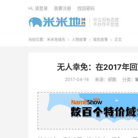
Hi, 请登录
我要注册
找回密码
中立但有态度
不炒作不忽悠
当前位置：
米米地域名
人物故事
域名故事
正文



无人幸免：在2017年
2017-04-16
来源：郝鹏
分类：