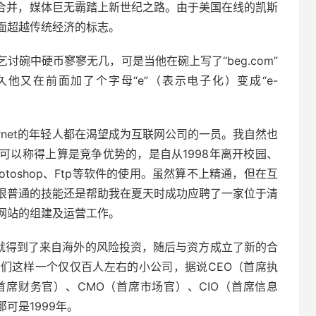
布合并，媒体巨无霸踏上新世纪之路。由于美国在线的凯斯
面超越传统经济的标志。
碗中硬币寥寥无几，可是当他在碗上写了“beg.com”
他又在前面加了个字母“e”（表示电子化）变成“e-
ernet的年轻人都在渴望成为互联网公司的一员。我自然也
可以称得上算是竞争优势的，是自从1998年离开校园、
hotoshop、Ftp等软件的使用。虽然算不上精通，但在互
很普通的技能还是帮助我在夏天时成功应聘了一家位于清
网站的组建及运营工作。
快就得到了来自海外的风险投资，随后与资方成立了新的合
们这样一个仅仅百人左右的小公司，据说CEO（首席执
首席财务官）、CMO（首席市场官）、CIO（首席信息
那可是1999年。