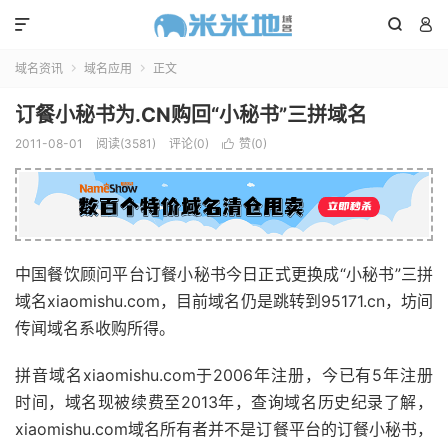



域名资讯
域名应用
正文


订餐小秘书为.CN购回“小秘书”三拼域名
2011-08-01
阅读(3581)
评论(0)
赞(
0
)

中国餐饮顾问平台订餐小秘书今日正式更换成“小秘书”三拼
域名xiaomishu.com，目前域名仍是跳转到95171.cn，坊间
传闻域名系收购所得。
拼音域名xiaomishu.com于2006年注册，今已有5年注册
时间，域名现被续费至2013年，查询域名历史纪录了解，
xiaomishu.com域名所有者并不是订餐平台的订餐小秘书，