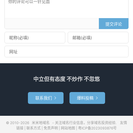
提交评论
中立但有态度 不炒作 不忽悠
联系我们
爆料投稿


© 2010-2026
米米地域名
- 关注域名行业信息，分享域名投资经验.
友情
链接
|
联系方式
|
免责声明
|
网站地图
|
粤ICP备2023093876号