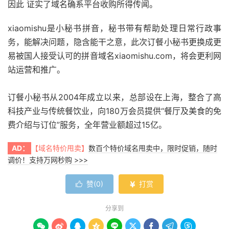
因此 证实了域名确系平台收购所得传闻。
xiaomishu是小秘书拼音，秘书带有帮助处理日常行政事
务，能解决问题，隐含能干之意，此次订餐小秘书更换成更
易被国人接受认可的拼音域名xiaomishu.com，将会更利网
站运营和推广。
订餐小秘书从2004年成立以来，总部设在上海，整合了高
科技产业与传统餐饮业，向180万会员提供“餐厅及美食的免
费介绍与订位”服务，全年营业额超过15亿。
AD：
【域名特价甩卖】
数百个特价域名甩卖中，限时促销，随时
调价！支持万网秒购 >>>
赞(
0
)
打赏


分享到








