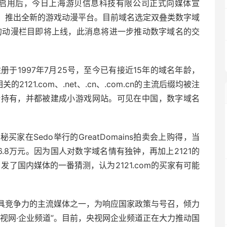
被爆启用后，今日上海游贝信息科技有限公司正式向媒体宣
，推出全新的游戏动漫平台。目前域名选定双叠类数字域
相关的动漫栏目即将上线，此消息将进一步推动数字域名的交
m注册于1997年7月25号，至今已有接近15年的域名年龄，
2121.com、.net、.cn、.com.cn的主流后缀均被注
同一人所持有，并都被建成小游戏网站。可见在中国，数字域名
秘买家在Sedo举行的GreatDomains拍卖会上购得，当
6.8万元。因为国人对数字域名情有独钟，再加上2121的
引发了国内媒体的一番猜测，认为2121.com的买家有可能
具竞争力的主流媒体之一，为响应国家政策与号召，倾力
视网·企业频道”。目前，央视网企业频道正在大力推动国