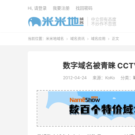
Hi, 请登录
我要注册
找回密码
中立但有态度
不炒作不忽悠
当前位置：
米米地域名
域名资讯
域名应用
正文



数字域名被青睐 CCT
2012-04-24
来源：KoKo
分类：