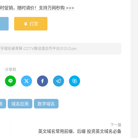
时促销，随时调价！支持万网秒购 >>>
打赏

字域名被青睐 CCTV推动漫合作平台2121.Com
分享到





用
域名应用
数字域名
下一篇
英文域名常用前缀、后缀 投资英文域名必备