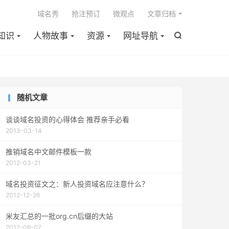

域名秀
抢注预订
微观点
文章归档
知识
人物故事
资源
网址导航

随机文章
谈谈域名投资的心得体会 推荐亲手必看
2013-03-14
推销域名中文邮件模板一款
2012-03-21
域名投资征文之：新人投资域名应注意什么？
2012-12-26
米友汇总的一批org.cn后缀的大站
2012-06-07