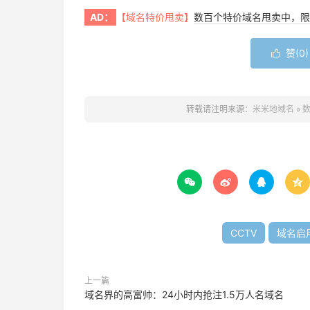
AD：
【域名特价甩卖】
数百个特价域名甩卖中，限
赞(
0
)

转载请注明来源：
米米地域名
»
数




CCTV
域名启
上一篇
域名界的高富帅：24小时内抢注1.5万人名域名