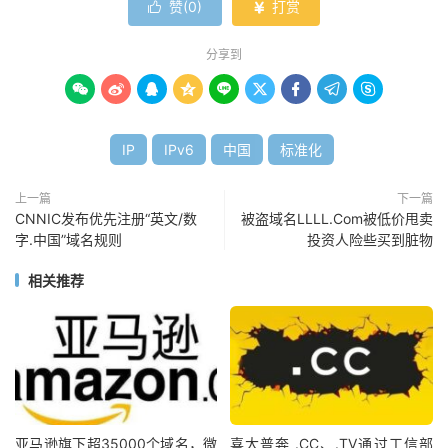
赞(
0
)
打赏


分享到









IP
IPv6
中国
标准化
上一篇
下一篇
CNNIC发布优先注册“英文/数
被盗域名LLLL.Com被低价甩卖
字.中国”域名规则
投资人险些买到脏物
相关推荐
亚马逊旗下超35000个域名，微
喜大普奔 .CC、.TV通过工信部