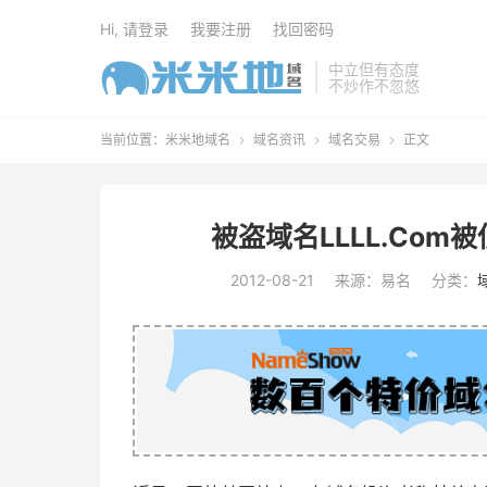
Hi, 请登录
我要注册
找回密码
中立但有态度
不炒作不忽悠
当前位置：
米米地域名
域名资讯
域名交易
正文



被盗域名LLLL.Co
2012-08-21
来源：易名
分类：