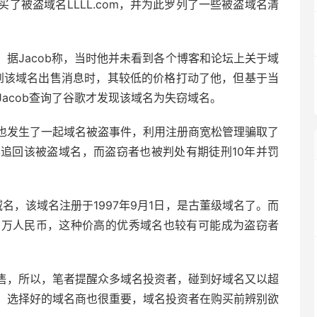
了被盗域名LLLL.com，并为此罗列了一些被盗域名清
），据Jacob称，当时他并未看到各个博客和论坛上关于域
上看到该域名出售消息时，其较低的价格打动了他，但基于当
acob查询了谷歌才发现该域名为失窃域名。
也发生了一起域名被盗事件，利用注册商宽松管理骗取了
幸现已追回该被盗域名，而盗窃者也被判处有期徒刑10年并罚
域名，该域名注册于1997年9月1日，是古董级域名了。而
一百多万人民币，这种价高的优秀域名也较有可能成为盗窃者
售，所以，笔者提醒众多域名投资者，碰到好域名又以超
，选择好的域名商也很重要，域名投资者在购买前辨别欲