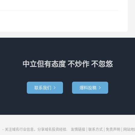
中立但有态度 不炒作 不忽悠
联系我们
爆料投稿


- 关注域名行业信息，分享域名投资经验.
友情链接
|
联系方式
|
免责声明
|
网站地