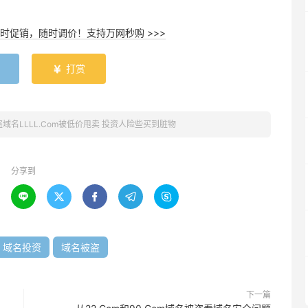
时促销，随时调价！支持万网秒购 >>>
打赏

盗域名LLLL.Com被低价甩卖 投资人险些买到脏物
分享到





域名投资
域名被盗
下一篇