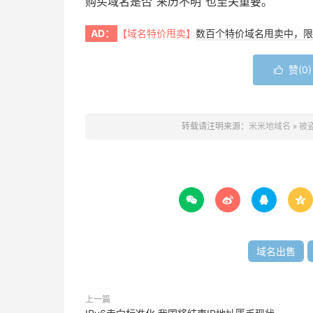
购买域名是否“来历不明”也至关重要。
AD：
【域名特价甩卖】
数百个特价域名甩卖中，限
赞(
0
)

转载请注明来源：
米米地域名
»
被




域名出售
上一篇