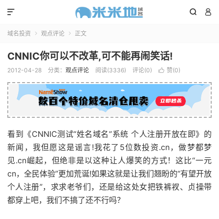



域名投资
观点评论
正文


CNNIC你可以不改革,可不能再闹笑话!
2012-04-28
分类：
观点评论
阅读(3336)
评论(0)
赞(
0
)

看到《CNNIC测试“姓名域名”系统 个人注册开放在即》的
新闻，我但愿这是谣言!我花了5位数投资.cn，做梦都梦
见.cn崛起，但绝非是以这种让人爆笑的方式！这比“一元
cn，全民体验”更加荒诞!如果这就是让我们翘盼的“有望开放
个人注册”，求求老爷们，还是给这处女把铁裤衩、贞操带
都穿上吧，我们不搞了还不行吗？