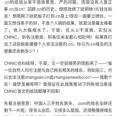
.cn的症结从来不是政策宽、严的问题，而是没有人真正
拿.cn当cn！回顾.cn的历史，想捞政绩了就把她1元钱当街
卖！想限网了就把板子打到.cn身上!现在一面要立牌坊，一
面又想当表子的好，不准个人搞的结果，就是注册量太难看
了，收入大幅缩水了，于是，名义上不准搞，实际从
CNNIC、到各注册商、到各位米友都心知肚明！如果真打
击了这些偷偷摸摸个人非法注册的.cn，你以为.cn域名的注
册量还会剩多少？!
CNNIC也纠结呀，于是，又一空前搞笑的怪胎来了——“每
一位自然人均可注册与自己姓名相关的域名，例如张三，可
以合法注册zhangsan.cn或zhangsanweibo.cn”——我勒个
去！做梦发癞呢吧？我保证在此政策推动下的新增注册连
CNNIC发文的纸钱都赚不回来!
先看注册意愿：中国人三字姓名居多，.com的姓名全拼还
剩下一片呢，得多么自恋、又得多么爱国、还得略懂得域名