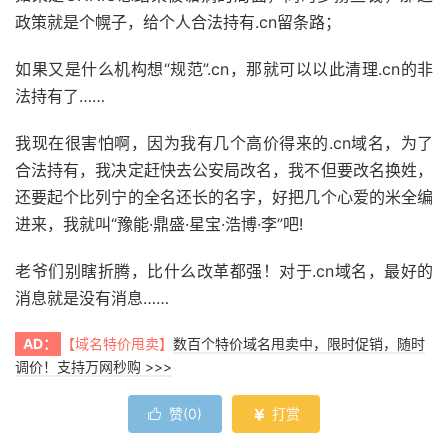
政策就是个幌子，给个人合法持有.cn留条路；
如果又是什么机构想“规范”.cn，那就可以以此清理.cn的非
法持有了……
我现在很害怕啊，因为我有几个高价得来的.cn域名，为了
合法持有，我决定赶快去公安局改名，我不但要改名换姓，
还要起个比列宁的全名还长的名字，好把几个心爱的米全编
进来，我就叫“豫能·鼎盛·星宝·浩博·李”吧!
老爷们别瞎折腾，比什么改革都强！对于.cn域名，最好的
消息就是没有消息……
AD：
【域名特价甩卖】
数百个特价域名甩卖中，限时促销，随时
调价！支持万网秒购 >>>
赞(
0
)
打赏

