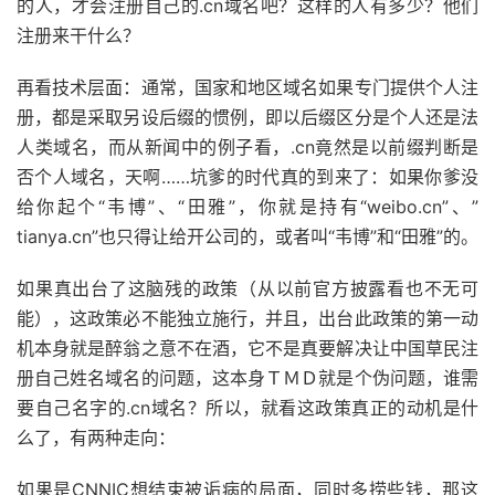
的人，才会注册自己的.cn域名吧？这样的人有多少？他们
注册来干什么？
再看技术层面：通常，国家和地区域名如果专门提供个人注
册，都是采取另设后缀的惯例，即以后缀区分是个人还是法
人类域名，而从新闻中的例子看，.cn竟然是以前缀判断是
否个人域名，天啊……坑爹的时代真的到来了：如果你爹没
给你起个“韦博”、“田雅”，你就是持有“weibo.cn”、”
tianya.cn”也只得让给开公司的，或者叫“韦博”和“田雅”的。
如果真出台了这脑残的政策（从以前官方披露看也不无可
能），这政策必不能独立施行，并且，出台此政策的第一动
机本身就是醉翁之意不在酒，它不是真要解决让中国草民注
册自己姓名域名的问题，这本身ＴＭＤ就是个伪问题，谁需
要自己名字的.cn域名？所以，就看这政策真正的动机是什
么了，有两种走向：
如果是CNNIC想结束被诟病的局面，同时多捞些钱，那这