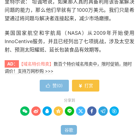
里特尔说： 坦诚地说，如果那人真的具备利用该答案解决
问题的能力，那么他们早就有了1000万美元。我们只是希
望通过将问题与解决者连接起来，减少市场磨擦。
美国国家航空和宇航局（NASA）从2009年开始使用
InnoCentive服务，并且已经列出了七项挑战，涉及太空发
射、预测太阳耀斑、延长包装食品有效期等。
AD：
【域名特价甩卖】
数百个特价域名甩卖中，限时促销，随时
调价！支持万网秒购 >>>
赞(
0
)
打赏


分享到









谷歌